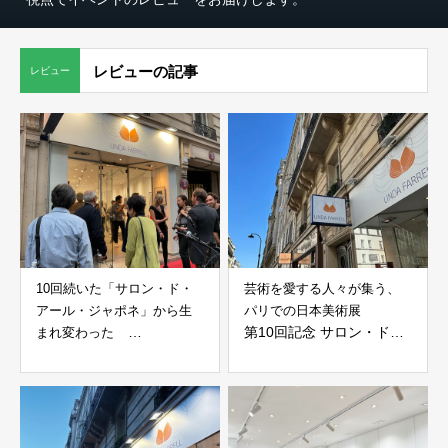
レビューの記事
レビュー
10回続いた「サロン・ド・
芸術を愛する人々が集う、
アール・ジャポネ」から生
パリでの日本美術展
第10回記念 サロン・ド・
まれ変わった
ジャポニカ – 日本美術の
アール・ジャポネ 2025
小さな宝物たち –