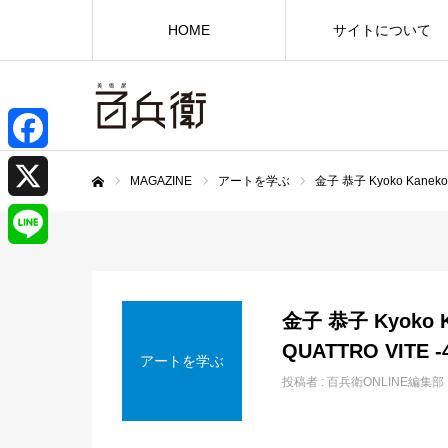
HOME
サイトについて
F
MAGAZINE
アートを学ぶ
金子 恭子 Kyoko Kaneko
ホーム
a
X
c
L
e
i
金子 恭子 Kyo
b
n
QUATTRO VITE 
アートを学ぶ
o
投稿者 :
百兵衛ONLINE編集部
e
o