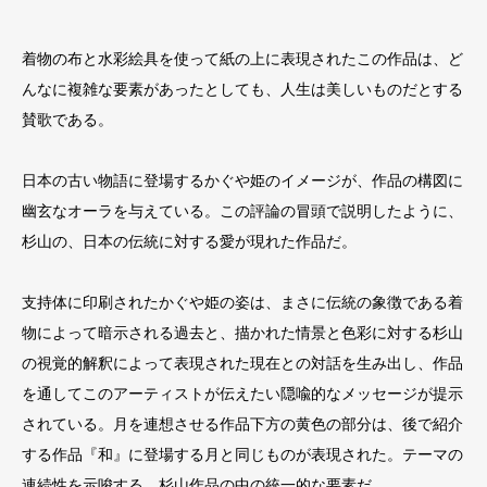
着物の布と水彩絵具を使って紙の上に表現されたこの作品は、ど
んなに複雑な要素があったとしても、人生は美しいものだとする
賛歌である。
日本の古い物語に登場するかぐや姫のイメージが、作品の構図に
幽玄なオーラを与えている。この評論の冒頭で説明したように、
杉山の、日本の伝統に対する愛が現れた作品だ。
支持体に印刷されたかぐや姫の姿は、まさに伝統の象徴である着
物によって暗示される過去と、描かれた情景と色彩に対する杉山
の視覚的解釈によって表現された現在との対話を生み出し、作品
を通してこのアーティストが伝えたい隠喩的なメッセージが提示
されている。月を連想させる作品下方の黄色の部分は、後で紹介
する作品『和』に登場する月と同じものが表現された。テーマの
連続性を示唆する、杉山作品の中の統一的な要素だ。