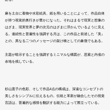
麻を土台に着物や水彩絵具、紙を用いることによって、作品自体
が持つ視覚的奥行きが豊かになった。それはまるで現実と想像の
はざま、現実世界と夢の次元のはざまに浮かんでいるように見え
る。連続性と普遍性を強調する月は、この作品と前述した『美』
との、異なる二つのメッセージの架け橋としての象徴でもある。
主題が暗示することを強調するミニマルな構図が、思索と内省の
余地を残している。
杉山憲子の色彩、そして作品4点の構成は、深遠なコンセプトの
美しさをシンプルに伝えるもの。伝統と革新が融合したその視覚
言語は、普遍的な感情を翻訳する能力によって際立っている。