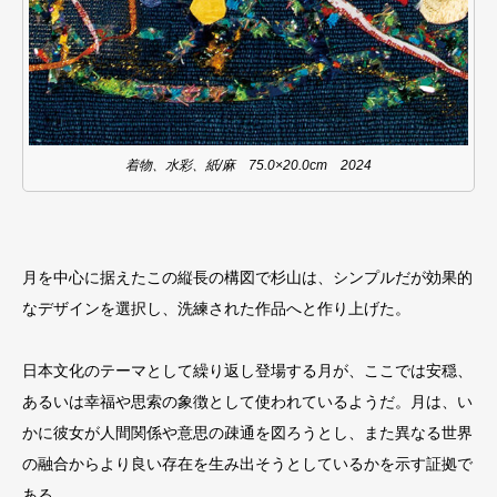
着物、水彩、紙/麻 75.0×20.0cm 2024
月を中心に据えたこの縦長の構図で杉山は、シンプルだが効果的
なデザインを選択し、洗練された作品へと作り上げた。
日本文化のテーマとして繰り返し登場する月が、ここでは安穏、
あるいは幸福や思索の象徴として使われているようだ。月は、い
かに彼女が人間関係や意思の疎通を図ろうとし、また異なる世界
の融合からより良い存在を生み出そうとしているかを示す証拠で
ある。