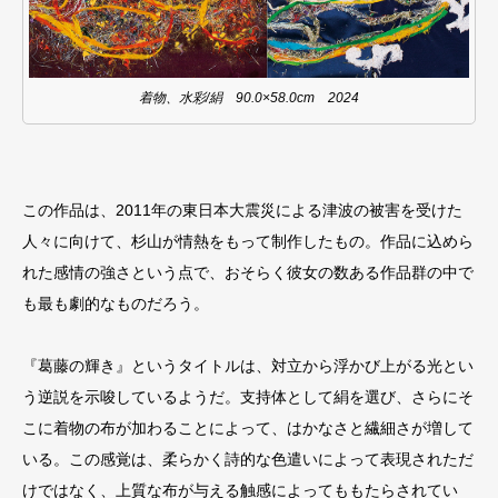
着物、水彩/絹 90.0×58.0cm 2024
この作品は、2011年の東日本大震災による津波の被害を受けた
人々に向けて、杉山が情熱をもって制作したもの。作品に込めら
れた感情の強さという点で、おそらく彼女の数ある作品群の中で
も最も劇的なものだろう。
『葛藤の輝き』というタイトルは、対立から浮かび上がる光とい
う逆説を示唆しているようだ。支持体として絹を選び、さらにそ
こに着物の布が加わることによって、はかなさと繊細さが増して
いる。この感覚は、柔らかく詩的な色遣いによって表現されただ
けではなく、上質な布が与える触感によってももたらされてい