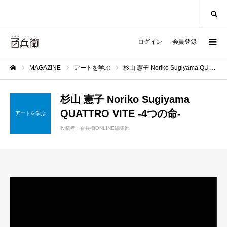
SEARCH
ログイン
会員登録
MAGAZINE
アートを学ぶ
杉山 憲子 Noriko Sugiyama QUATTRO VITE -4つの命-
ホーム
杉山 憲子 Noriko Sugiyama
QUATTRO VITE -4つの命-
アートを学ぶ
投稿者 :
百兵衛ONLINE編集部