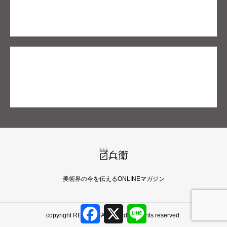
美術界の今を伝えるONLINEマガジン
F
X
L
copyright REIJINSHA Co., Ltd. all rights reserved.
a
i
c
n