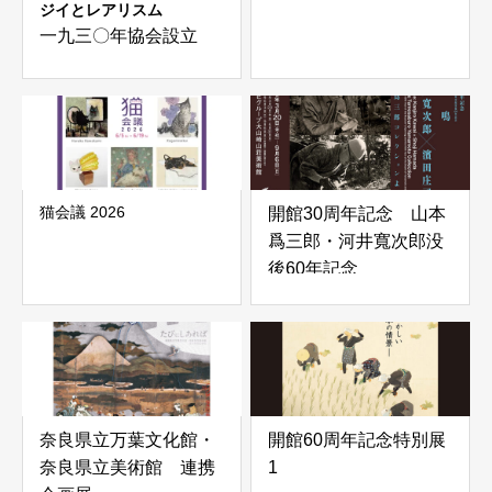
ジイとレアリスム
一九三〇年協会設立
100年
猫会議 2026
開館30周年記念 山本
爲三郎・河井寬次郎没
後60年記念
「共鳴 河井寬次郎×濱田
庄司 ―山本爲三郎コレク
ションより」
奈良県立万葉文化館・
開館60周年記念特別展
奈良県立美術館 連携
1