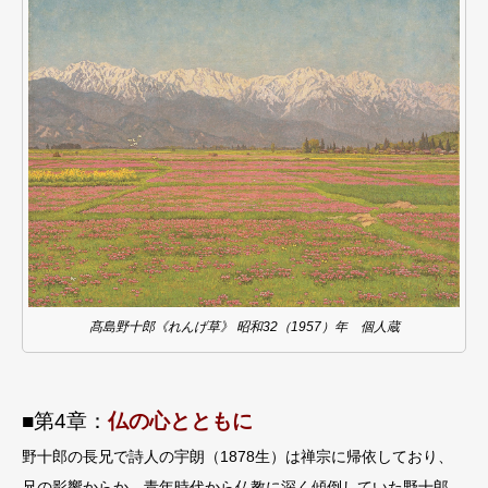
髙島野十郎《れんげ草》 昭和32（1957）年 個人蔵
■第4章：
仏の⼼とともに
野⼗郎の⻑兄で詩⼈の宇朗（1878⽣）は禅宗に帰依しており、
兄の影響からか、⻘年時代から仏教に深く傾倒していた野⼗郎。