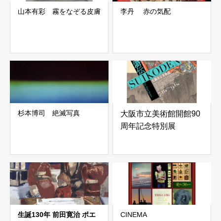
山本有彩 霧をなぞる皮膚
李丹 赤の気配
杉本博司 絶滅写真
大阪市立美術館開館90
周年記念特別展
「水滸伝」
生誕130年 前田寛治 ポエ
CINEMA