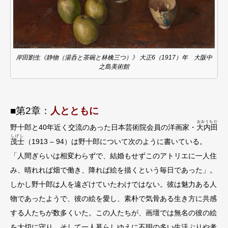
岸田劉生《静物（湯呑と茶碗と林檎三つ）》 大正6（1917）年 大阪中
之島美術館
■第2章：
⼈とともに
おおうちだ
野⼗郎と40年近く交流のあった⽇本芸術院会員の洋画家・
⼤内⽥
しげし
茂⼠
（1913 – 94）は野⼗郎について次のように書いている。
「⼈間ぎらいは相変わらずで、結婚もせずこのアトリエに⼀⼈住
み、晴れれば畑で働き、降れば絵を描くという毎⽇であった」。
しかし野⼗郎は⼈を遠ざけていたわけではない。彼は魅⼒ある⼈
物であったようで、彼の絵を愛し、素朴で気⾻ある⽣き⽅に共感
する⼈たちが数多くいた。この⼈たちが、画壇では無名の彼の絵
を⼤切に守り、そして⼀⼈暮らしゆえに不明の多い⽣活ぶりや考