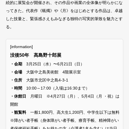
続的に展覧会が開催され、その作品や画業の全体像が明らかにな
ってきた。代表作《蝋燭》や《⽉》をはじめとする作品は、卓越
した技量と、緊張感さえもみなぎる独特の写実的筆致を魅⼒とす
る。
[information]
没後50年 髙島野⼗郎展
・会期
3月25⽇（⽔）〜6⽉21⽇（⽇）
・会場
⼤阪中之島美術館 4階展⽰室
・住所
大阪市北区中之島4-3-1
・時間
10:00～17:00（⼊場は16:30まで）
・休館日
月曜日 ※4⽉27⽇（⽉）、5⽉4⽇（⽉ ・祝）は
開館
・観覧料
一般1,800円、高大生1,200円、中学生以下は無料
※障がい者手帳（身体障がい者手帳、療育手帳、精神障がい
者保健福祉手帳）をお持ちの方（介護者1名を含む）は当日