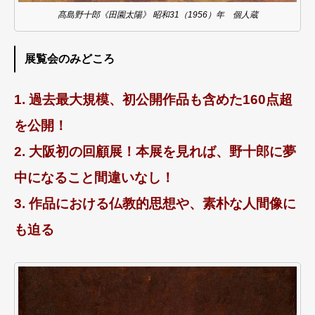
髙島野十郎《田園太陽》 昭和31（1956）年 個人蔵
展覧会のみどころ
1. 過去最⼤規模、初公開作品も含めた160点超
を公開！
2. ⼤阪初の回顧展！本展を⾒れば、野⼗郎に夢
中になること間違いなし！
3. 作品における仏教的思想や、素朴な⼈間像に
も迫る