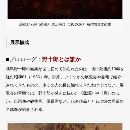
髙島野十郎《蝋燭》 大正時代（1912-26） 福岡県立美術館
展示構成
■プロローグ：
野⼗郎とは誰か
髙島野⼗郎の画業が世に初めて知られたのは、彼の死後約10年を
経た昭和61（1986）年。以来、いくつかの展覧会や書籍で紹介
されてきたものの、多くの⼈の⽬に触れてきたわけではない。展
覧会の冒頭では、野⼗郎が盛んに描いた《蝋燭》や《⽉》のほ
か、⾃画像や静物画、⾵景画など、代表作品とともに彼の画業の
全体像が紹介される。