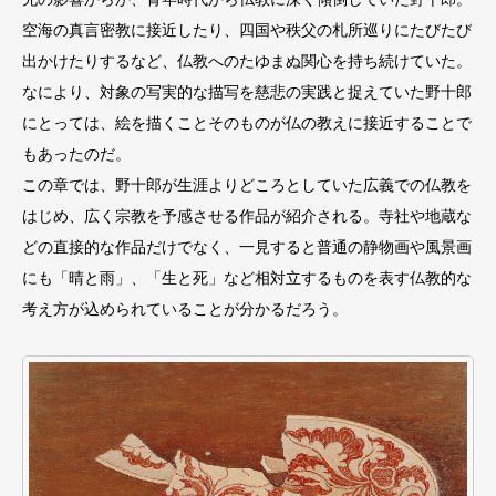
空海の真⾔密教に接近したり、四国や秩⽗の札所巡りにたびたび
出かけたりするなど、仏教へのたゆまぬ関⼼を持ち続けていた。
なにより、対象の写実的な描写を慈悲の実践と捉えていた野⼗郎
にとっては、絵を描くことそのものが仏の教えに接近することで
もあったのだ。
この章では、野⼗郎が⽣涯よりどころとしていた広義での仏教を
はじめ、広く宗教を予感させる作品が紹介される。寺社や地蔵な
どの直接的な作品だけでなく、⼀⾒すると普通の静物画や⾵景画
にも「晴と⾬」、「⽣と死」など相対⽴するものを表す仏教的な
考え⽅が込められていることが分かるだろう。