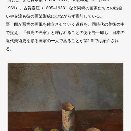
1969）、古賀春江（1895–1933）など同郷の画家たちとの出会
いや交流も彼の画業形成に少なからず寄与している。
野⼗郎が写実の画⾵を確⽴させていく道程を、同時代の美術の中
で捉え、「孤⾼の画家」と呼ばれることのある野⼗郎も、⽇本の
近代美術史を彩る画家の一人であることが第1章では紹介され
る。