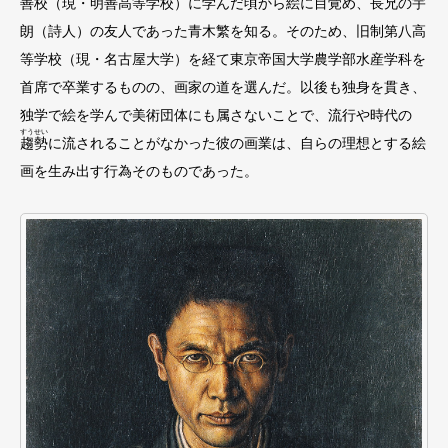
善校（現・明善⾼等学校）に学んだ頃から絵に⽬覚め、⻑兄の宇
朗（詩⼈）の友⼈であった⻘⽊繁を知る。そのため、旧制第⼋⾼
等学校（現・名古屋⼤学）を経て東京帝国⼤学農学部⽔産学科を
⾸席で卒業するものの、画家の道を選んだ。以後も独⾝を貫き、
独学で絵を学んで美術団体にも属さないことで、流⾏や時代の
すうせい
趨勢
に流されることがなかった彼の画業は、⾃らの理想とする絵
画を⽣み出す⾏為そのものであった。