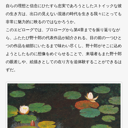
⾃らの理想と信念にひたすら忠実であろうとしたストイックな彼
の⽣き⽅は、出⼝の⾒えない混迷の時代を⽣きる我々にとっても
⾮常に魅⼒的に映るのではなかろうか。
このエピローグでは、プロローグから第4章までを振り返りなが
ら、ふたたび野⼗郎の代表作品が紹介される。⽬の前の一つひと
つの作品を細部にいたるまで味わい尽くし、野⼗郎がそこに込め
ようとしたものに想像をめぐらせることで、来場者もまた野⼗郎
の眼差しや、絵描きとしての在り⽅を追体験することができるは
ずだ。