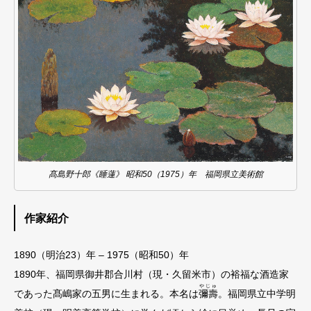
髙島野十郎《睡蓮》 昭和50（1975）年 福岡県立美術館
作家紹介
1890（明治23）年 – 1975（昭和50）年
1890年、福岡県御井郡合川村（現・久留⽶市）の裕福な酒造家
やじゅ
であった髙嶋家の五男に⽣まれる。本名は
彌壽
。福岡県⽴中学明