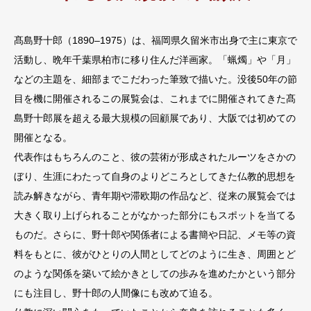
髙島野⼗郎（1890–1975）は、福岡県久留⽶市出⾝で主に東京で
活動し、晩年千葉県柏市に移り住んだ洋画家。「蝋燭」や「⽉」
などの主題を、細部までこだわった筆致で描いた。没後50年の節
⽬を機に開催されるこの展覧会は、これまでに開催されてきた髙
島野⼗郎展を超える最⼤規模の回顧展であり、⼤阪では初めての
開催となる。
代表作はもちろんのこと、彼の芸術が形成されたルーツをさかの
ぼり、⽣涯にわたって⾃⾝のよりどころとしてきた仏教的思想を
読み解きながら、⻘年期や滞欧期の作品など、従来の展覧会では
⼤きく取り上げられることがなかった部分にもスポットを当てる
ものだ。さらに、野⼗郎や関係者による書簡や⽇記、メモ等の資
料をもとに、彼がひとりの⼈間としてどのように⽣き、周囲とど
のような関係を築いて絵かきとしての歩みを進めたかという部分
にも注⽬し、野⼗郎の⼈間像にも改めて迫る。