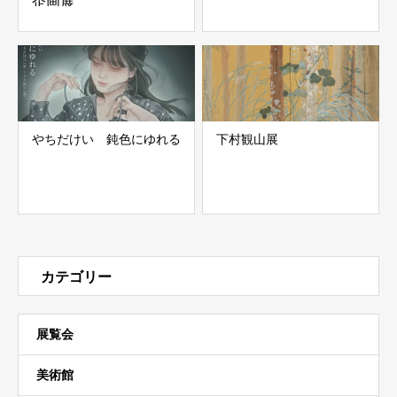
企画展
川合玉堂 ―なつかしい日
本の情景―
「たびにしあれば 奈良県
立万葉文化館・奈良県立美
術館コレクションから」
やちだけい 鈍色にゆれる
下村観山展
カテゴリー
展覧会
美術館