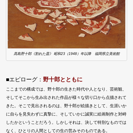
髙島野十郎《割れた皿》 昭和23（1948）年以降 福岡県立美術館
■エピローグ：
野⼗郎とともに
ここまでの構成では、野⼗郎の⽣きた時代や⼈となり、芸術観、
そしてそこから⽣み出された作品が様々な切り⼝から点描されて
きた。そこで⾒出されるのは、野⼗郎が絵描きとして、⽣涯いか
に⾃らを⾒失わずに真摯に、そしていかに誠実に絵画制作と対峙
したかということだろう。しかしそれは、決して特別なものでは
なく、ひとりの⼈間としての⽣の営みそのものである。