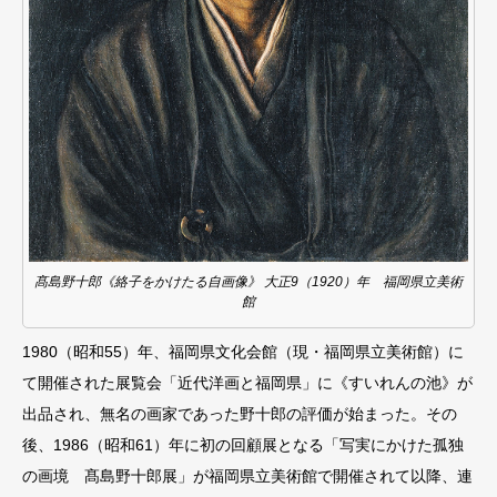
髙島野十郎《絡子をかけたる自画像》 大正9（1920）年 福岡県立美術
館
1980（昭和55）年、福岡県⽂化会館（現・福岡県⽴美術館）に
て開催された展覧会「近代洋画と福岡県」に《すいれんの池》が
出品され、無名の画家であった野⼗郎の評価が始まった。その
後、1986（昭和61）年に初の回顧展となる「写実にかけた孤独
の画境 髙島野⼗郎展」が福岡県⽴美術館で開催されて以降、連