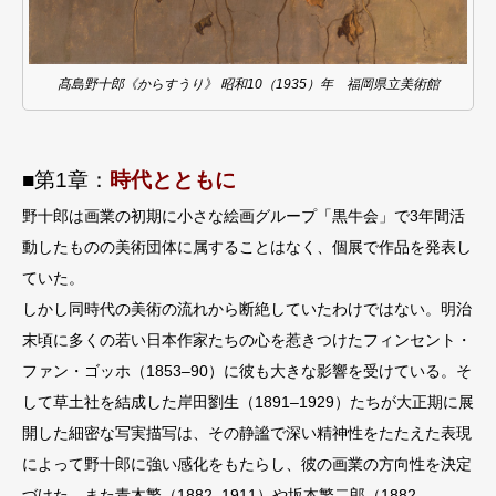
髙島野十郎《からすうり》 昭和10（1935）年 福岡県立美術館
■第1章：
時代とともに
野⼗郎は画業の初期に⼩さな絵画グループ「黒⽜会」で3年間活
動したものの美術団体に属することはなく、個展で作品を発表し
ていた。
しかし同時代の美術の流れから断絶していたわけではない。明治
末頃に多くの若い⽇本作家たちの⼼を惹きつけたフィンセント・
ファン・ゴッホ（1853–90）に彼も⼤きな影響を受けている。そ
して草⼟社を結成した岸⽥劉⽣（1891–1929）たちが⼤正期に展
開した細密な写実描写は、その静謐で深い精神性をたたえた表現
によって野⼗郎に強い感化をもたらし、彼の画業の⽅向性を決定
づけた。また⻘⽊繁（1882–1911）や坂本繁⼆郎（1882–