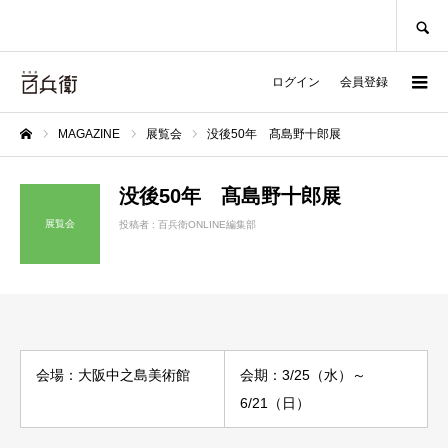
SEARCH
ログイン
会員登録
MAGAZINE
展覧会
没後50年 髙島野⼗郎展
ホーム
没後50年 髙島野⼗郎展
展覧会
投稿者 :
百兵衛ONLINE編集部
会場：⼤阪中之島美術館
会期：3/25（水）～
6/21（日）