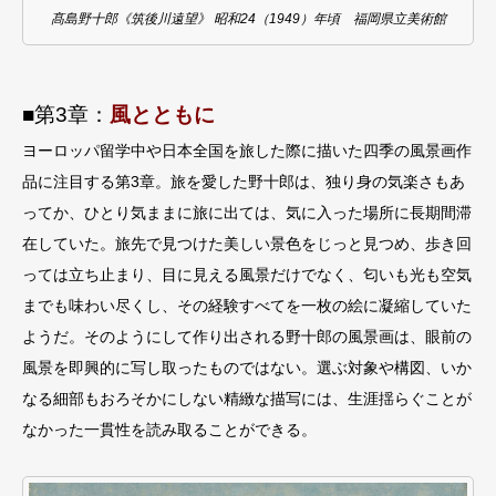
髙島野十郎《筑後川遠望》 昭和24（1949）年頃 福岡県立美術館
■第3章：
⾵とともに
ヨーロッパ留学中や⽇本全国を旅した際に描いた四季の⾵景画作
品に注⽬する第3章。旅を愛した野⼗郎は、独り⾝の気楽さもあ
ってか、ひとり気ままに旅に出ては、気に⼊った場所に⻑期間滞
在していた。旅先で⾒つけた美しい景⾊をじっと⾒つめ、歩き回
っては⽴ち⽌まり、⽬に⾒える⾵景だけでなく、匂いも光も空気
までも味わい尽くし、その経験すべてを⼀枚の絵に凝縮していた
ようだ。そのようにして作り出される野⼗郎の⾵景画は、眼前の
⾵景を即興的に写し取ったものではない。選ぶ対象や構図、いか
なる細部もおろそかにしない精緻な描写には、⽣涯揺らぐことが
なかった⼀貫性を読み取ることができる。