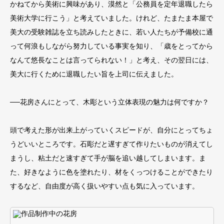
かねてから美術に興味があり、漠然と「公務員を定年退職したら
美術大学に行こう」と考えていました。けれど、たまたま本屋で
美大の受験雑誌を立ち読みしたときに、若い人たちが予備校に通
って何浪もしながら努力している事実を知り、「歳をとってから
なんて悠長なことは言ってられない！」と考え、その翌日には、
美大に行くために退職したい旨を上司に伝えました。
──花房さんにとって、木彫という立体表現の魅力は何ですか？
頭で考えた形が出来上がっていくスピードが、自分にとってちょ
うどいいところです。石彫だと遅すぎて作りたいものが消えてし
まうし、粘土だと速すぎて手が脳を追い越してしまいます。ま
た、好きなように色を塗れたり、材をくっつけることができたり
するなど、自由度が高く扱いやすい点も気に入っています。