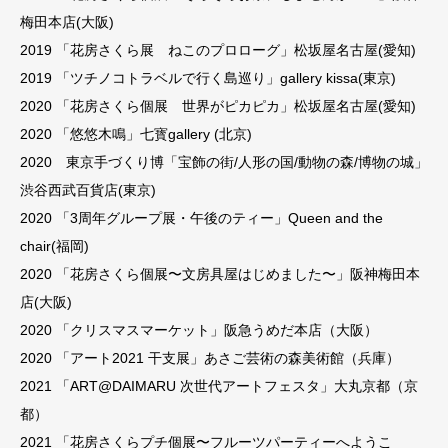
梅田本店(大阪)
2019 「花房さくら展 ねこのプロローグ」松坂屋名古屋(愛知)
2019 「ツチノコトラベルで行く島巡り」gallery kissa(東京)
2020 「花房さくら個展 世界がピカピカ」松坂屋名古屋(愛知)
2020 「悠悠木鳴」七寳gallery (北京)
2020 東京手づくり博「宝飾の街/人形の国/動物の森/博物の城」
渋谷西武百貨店(東京)
2020 「3周年グループ展・午後のティー」Queen and the
chair(福岡)
2020 「花房さくら個展〜文房具屋はじめました〜」阪神梅田本
店(大阪)
2020 「クリスマスマーケット」阪急うめだ本店（大阪）
2020 「アート2021 干支展」あさご芸術の森美術館（兵庫）
2021 「ART@DAIMARU 次世代アートフェスタ」大丸京都（京
都）
2021 「花房さくらプチ個展〜フルーツパーティーへようこ