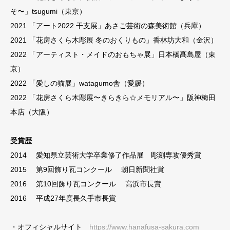
そ〜」tsugumi（東京）
2021 「アート2022 干支展」あさご芸術の森美術館（兵庫）
2021 「花房さくら木彫展 冬のおくりもの」香林坊大和（金沢）
2022 「アーティスト・メイドのおもちゃ展」日本橋髙島屋（東
京）
2022 「愛しの猫展」watagumo舎（愛媛）​
2022 「花房さくら木彫展〜きらきら☆メモリアル〜」阪神梅田
本店（大阪）
受賞歴
2014 愛知県立芸術大学卒業修了作品展 彫刻専攻優秀賞
2015 第9回飾り瓦コンクール 朝日新聞社賞
2016 第10回飾り瓦コンクール 高浜市長賞
2016 平成27年度長久手市長賞​
・オフィシャルサイト
https://www.hanafusa-sakura.com