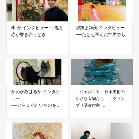
李 丹 インタビュー──黒と
都築まゆ美 インタビュー
赤が響き合うとき
──たとえ歪んだ世界でも
かわかみはるか インタビ
「ジャポニカ – 日本美術の
ュー
小さな宝物たち – 」グラン
──とらえがたいものを描
プリ受賞作家
く
倉橋完治イン
タビュー