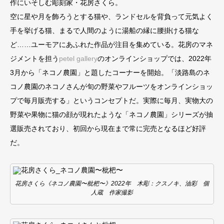
作にいそしむ彫刻家・花房さくら。
空に星や月を飾ろうとする猫や、ランドセルを背負って元気よく
手を挙げる猫、まるで人間のように湯船の縁に腰掛ける猫な
ど……ユーモアにあふれた作品が注目を集めている。花房のマネ
ジメントを担う
petel gallery
のオンラインショップでは、2022年
3月から「ネコノ農園」と題したコーナーを開始。「淡路島のネ
コノ農園のネコノさんが旬の野菜やフルーツをオンラインショッ
プで毎月販売する」というコンセプトだ。実際に毎月、実物大の
野菜や果物に猫の顔が現れたような「ネコノ農園」シリーズが抽
選販売されており、初回から現在まで常に完売となるほど好評
だ。
花房さくら《ネコノ農園〜枇杷〜》2022年 木彫：クスノキ、油彩 個
人蔵 作家撮影