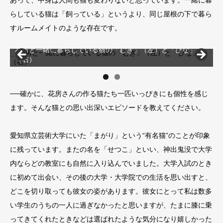
あって、中身は人間も猫も変わりないと思っています。一緒に暮
らしている猫は「飼っている」というより、同じ屋根の下で暮ら
すルームメイトのような存在です。
花房と一緒に暮らしている猫の「むぎ」（左）と「ひな」
（右）
──確かに、花房さんの作る猫たち一匹いっぴきにも個性を感じ
ます。そんな猫との思い出深いエピソードを教えてください。
愛知県立芸術大学にいた「まがり」という“有名猫”のことが印象
に残っています。またの名を「せつこ」といい、神出鬼没で大学
内ならどの教室にも自然に入り込んでいました。大学入試のとき
に初めて出会い、その後の大学・大学院での生活を思い出すと、
どこを切り取っても彼女の姿があります。彼女にとって私は数多
い学生のうちの一人に過ぎなかったと思いますが、たまに膝に乗
ってきてくれたときなどは選ばれたような気分になり嬉しかった