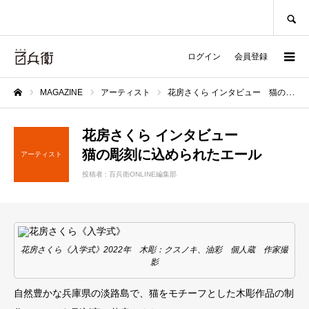
SEARCH
ログイン
会員登録
MAGAZINE
アーティスト
花房さくら インタビュー 猫の彫刻に込められたエール
ホーム
花房さくら インタビュー
猫の彫刻に込められたエール
アーティスト
投稿者 :
百兵衛ONLINE編集部
花房さくら《入学式》2022年 木彫：クスノキ、油彩 個人蔵 作家撮
影
自然豊かな兵庫県の淡路島で、猫をモチーフとした木彫作品の制