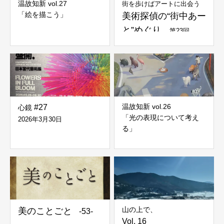
温故知新 vol.27
街を歩けばアートに出会う
「絵を描こう」
美術探偵の“街中あー
と”めぐり
第23回
温故知新 vol.26
#27
心鏡
「光の表現について考え
2026年3月30日
る」
山の上で、
美のことごと
-53-
Vol. 16