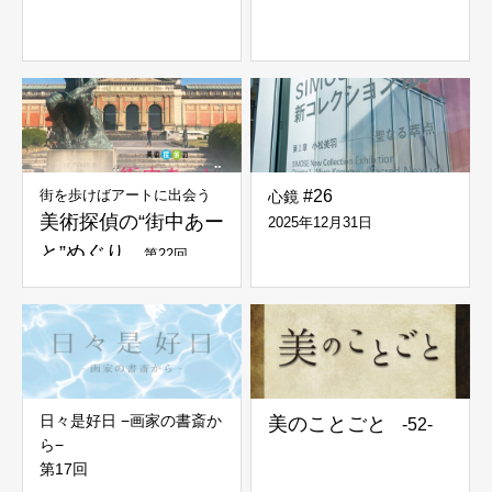
街を歩けばアートに出会う
#26
心鏡
美術探偵の“街中あー
2025年12月31日
と”めぐり
第22回
日々是好日 −画家の書斎か
美のことごと
-52-
ら−
第17回