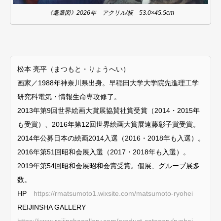
《耄耋図》2026年 アクリル/板 53.0×45.5cm
松本 亮平（まつもと・りょうへい）
画家／1988年神奈川県出身。早稲田大学大学院先進理工学
研究科電気・情報生命専攻修了。
2013年第9回世界絵画大賞展協賛社賞受賞（2014・2015年
も受賞）、2016年第12回世界絵画大賞展遠藤彰子賞受賞。
2014年公募日本の絵画2014入選（2016・2018年も入選）。
2016年第51回昭和会展入選（2017・2018年も入選）。
2019年第54回昭和会展昭和会賞受賞。個展、グループ展多
数。
HP
https://rmatsumoto1.wixsite.com/matsumoto-ryohei
REIJINSHA GALLERY