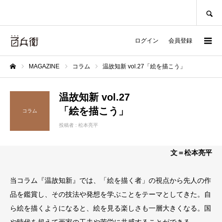
SEARCH
ログイン
会員登録
MAGAZINE
コラム
温故知新 vol.27「絵を描こう」
ホーム
温故知新 vol.27
「絵を描こう」
コラム
投稿者 :
松本亮平
文＝松本亮平
当コラム『温故知新』では、「絵を描く者」の視点から先人の作
品を鑑賞し、その技法や発想を学ぶことをテーマとしてきた。自
ら絵を描くようになると、絵を見る楽しさも一層大きくなる。国