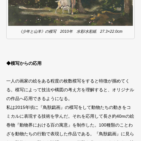
《少年と山羊》の模写 2010年 水彩/水彩紙 27.3×22.0cm
◆模写からの応用
一人の画家の絵をある程度の枚数模写をすると特徴が掴めてく
る。模写によって技法や構図の考え方を理解すると、オリジナル
の作品へ応用できるようになる。
私は2015年頃に『鳥獣戯画』の模写をして動物たちの動きをコ
ミカルに表現する技術を学んだ。それを応用して長さ約40mの絵
巻物『動物界における百の寓意』を制作した。100種類のことわ
ざを動物たちの行動で表現した作品である。『鳥獣戯画』に見ら