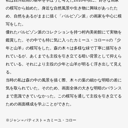
私は西洋絵画の基本を学ぼうと考えた2010年頃に、好きな画家
の模写から始めた。身近な自然風景や生き物に興味があったた
め、自然をあるがままに描く「バルビゾン派」の画家を中心に模
写をした。
優れたバルビゾン派のコレクションを持つ村内美術館にて実物を
鑑賞した。その中でも特に気に入ったカミーユ・コロ
ー
の『少
※
年と山羊』の模写をした。森の木々は多様な緑で丁寧に描写をさ
れているが、あくまでも主役を引き立てる暗い背景として抑えら
れている。それにより主役の少年と山羊が明るく浮き出して見え
る。
当時の私は森の中の風景を描く際、木々の葉の細かな明暗の差に
気を取られていた。そのため、画面全体の大きな明暗のバランス
まで意識できていなかった。この模写を通して主役を引き立てる
ための画面構成を学ぶことができた。
※ジャン＝バティスト＝カミーユ・コロー