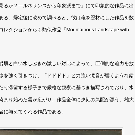
見るか？―ルネサンスから印象派まで」にて印象的な作品に出
ある。帰宅後に改めて調べると、彼は滝を題材にした作品を数
からも類似作品『Mountainous Landscape with
岩肌と白い水しぶきの激しい対比によって、圧倒的な迫力を放
線を強く引きつけ、「ドドドド」と力強い滝音が響くような錯
たり滞留する様子まで厳格な観察に基づき描写されており、水
染まり始めた雲が広がり、作品全体に夕刻の気配が漂う。雄大
者に与えてくれる作品である。