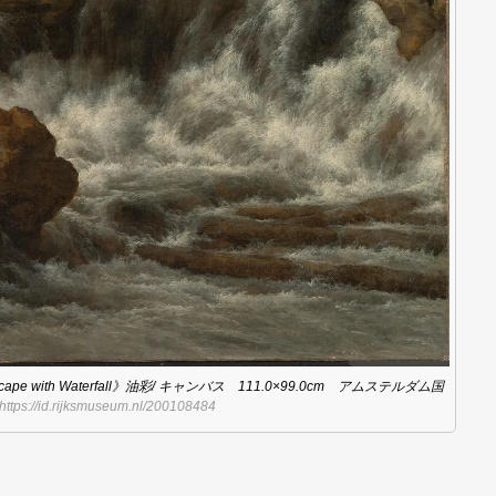
e with Waterfall》油彩/ キャンバス 111.0×99.0cm アムステルダム国
https://id.rijksmuseum.nl/200108484