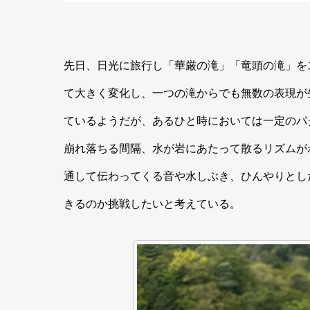
k
先日、日光に旅行し「華厳の滝」「竜頭の滝」を
て大きく変化し、一つの滝からでも無数の表現が
ているようだが、あるひと時においては一定のパ
崩れ落ちる間隔、水が岩にあたって散るリズムが
通して伝わってくる音や水しぶき、ひんやりとし
きるのか挑戦したいと考えている。