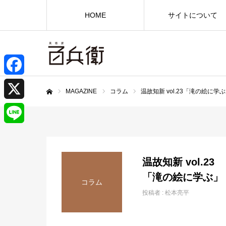
HOME
サイトについて
F
MAGAZINE
コラム
温故知新 vol.23「滝の絵に学
ホーム
a
X
c
L
e
i
温故知新 vol.23
b
n
「滝の絵に学ぶ」
コラム
o
投稿者 :
松本亮平
e
o