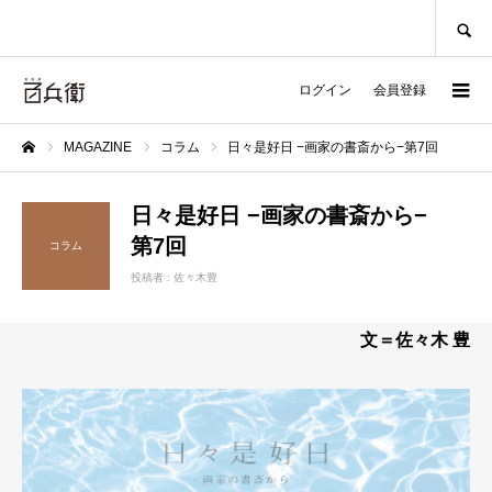
SEARCH
ログイン
会員登録
MAGAZINE
コラム
日々是好日 −画家の書斎から−第7回
ホーム
日々是好日 −画家の書斎から−
第7回
コラム
投稿者 :
佐々木豊
文＝佐々木 豊