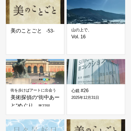
山の上で、
美のことごと
-53-
Vol. 16
街を歩けばアートに出会う
#26
心鏡
美術探偵の“街中あー
2025年12月31日
と”めぐり
第22回