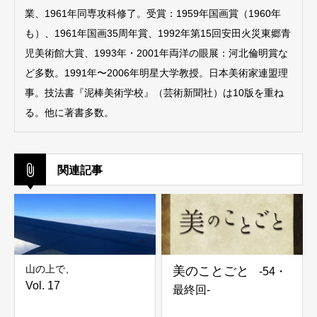
業、1961年同専攻科修了。受賞：1959年国画賞（1960年
も）、1961年国画35周年賞、1992年第15回安田火災東郷青
児美術館大賞、1993年・2001年両洋の眼展：河北倫明賞な
ど多数。1991年〜2006年明星大学教授。日本美術家連盟理
事。技法書『泥棒美術学校』（芸術新聞社）は10版を重ね
る。他に著書多数。
関連記事
山の上で、
美のことごと
-54・
Vol. 17
最終回-