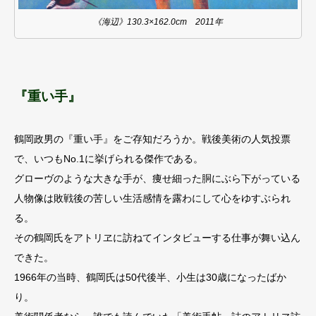
《海辺》130.3×162.0cm 2011年
『重い手』
鶴岡政男の『重い手』をご存知だろうか。戦後美術の人気投票
で、いつもNo.1に挙げられる傑作である。
グローヴのような大きな手が、痩せ細った胴にぶら下がっている
人物像は敗戦後の苦しい生活感情を露わにして心をゆすぶられ
る。
その鶴岡氏をアトリヱに訪ねてインタビューする仕事が舞い込ん
できた。
1966年の当時、鶴岡氏は50代後半、小生は30歳になったばか
り。