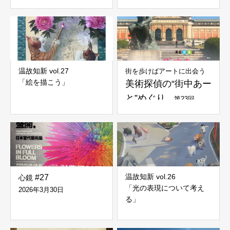
温故知新 vol.27
街を歩けばアートに出会う
「絵を描こう」
美術探偵の“街中あー
と”めぐり
第23回
温故知新 vol.26
#27
心鏡
「光の表現について考え
2026年3月30日
る」