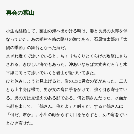
再会の葉山
小生も結婚して、葉山の海へ出かける時は、妻と長男の太郎を伴
なっていた。あの稲村ヶ崎の隣りの海である。石原慎太郎の『太
陽の季節』の舞台となった海だ。
水ぎわ近くで泳いでいると、ちくりちくりとくらげの攻撃にさら
される、きびしい海でもあった。沖あいならば大丈夫だろうと水
平線に向って泳いでいくと岩山が近づいてきた。
ひと休みしようと見上げると、岩の上に男女の姿があった。二人
とも上半身は裸で、男が女の肩に手をかけて、強く引き寄せてい
る。男の方は見憶えのある顔である。何と鶴さんだった。水面か
ら顔を出して、「鶴さん、俺だよ」と叫んだ。すると鶴さんは
「何だ、君か」。小生の顔からすぐ目をそらすと、女の肩をぐい
とひき寄せた。