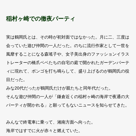
稲村ヶ崎での徹夜パーティ
実は鶴岡氏とは、その時が初対面ではなかった。月に二、三度は
会っていた遊び仲間の一人だった。のちに流行作家として一世を
風靡することになる森瑤子や、女子美出身のファッションイラス
トレーターの橋爪ベベたちの自宅の庭で開かれたガーデンパーテ
ィに現れて、ボンゴを打ち鳴らして、盛り上げるのが鶴岡氏の役
目だった。
みな20代だったが鶴岡氏だけが親たちと同年代だった。
そんな遊び仲間の一人が「鎌倉近くの稲村ヶ崎の海岸で夜通の大
パーティが開かれる」と願ってもないニュースを知らせてきた。
みんなで終電車に乗って、湘南方面へ向った。
海岸ではすでに火が赤々と燃えていた。