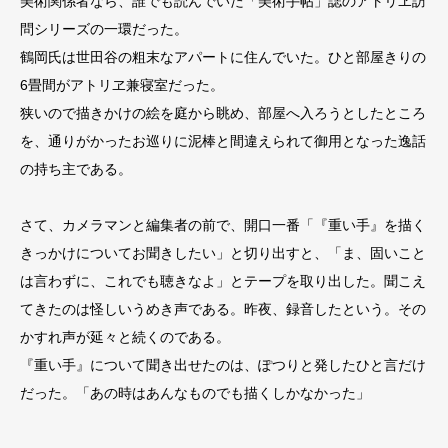
美術関係者なら、誰でも読んでいた「美術手帖」誌のアトリヱ訪
問シリーズの一環だった。
鶴岡氏は世田谷の粗末なアパートに住んでいた。ひと部屋きりの
6畳間がアトリヱ兼寝室だった。
狭いので描きかけの絵を庭から眺め、部屋へ入ろうとしたところ
を、通りがかったお巡りに泥棒と間違えられて御用となった逸話
の持ち主である。
さて、カメラマンと編集者の前で、開口一番「『重い手』を描く
きっかけについてお聞きしたい」と切り出すと、「ま、固いこと
は言わずに、これでも聴きなよ」とテープを取り出した。聞こえ
てきたのは怪しいうめき声である。昨夜、録音したという。その
かすれ声が延々と続くのである。
『重い手』について聞き出せたのは、ぽつりと発したひと言だけ
だった。「あの時はあんなものでも描くしかなかった」