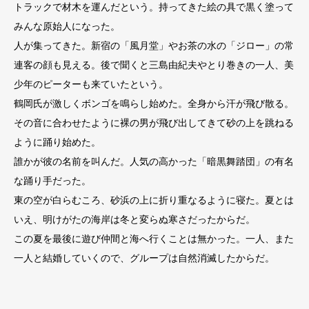
トラックで材木を運んだという。持ってきた絵の具で黒く塗って
みんな原始人になった。
人が集ってきた。新宿の「風月堂」やお茶の水の「ジロー」の常
連客の顔も見える。後で聞くと三島由紀夫やとり巻きの一人、美
少年のピーターも来ていたという。
鶴岡氏が激しくボンゴを鳴らし始めた。全身から汗が飛び散る。
その音に合わせたように裸の男が飛び出してきて砂の上を跳ねる
ように踊り始めた。
誰かが彼の名前を叫んだ。人気の高かった「暗黒舞踏団」の有名
な踊り手だった。
東の空が白らむころ、砂浜の上に折り重なるように寝た。夏とは
いえ、明けがたの海岸は冬と変らぬ寒さだったからだ。
この夏を最後に遊び仲間と海へ行くことは無かった。一人、また
一人と結婚していくので、グループは自然消滅したからだ。