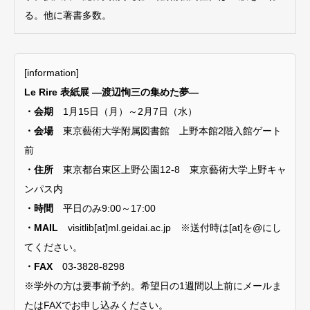
る。他に著書多数。
[information]
Le Rire 表紙展 —渡辺恂三の集めた夢—
・会期
1月15日（月）～2月7日（水）
・会場
東京藝術大学附属図書館 上野本館2階入館ゲート
前
・住所
東京都台東区上野公園12-8 東京藝術大学上野キャ
ンパス内
・時間
平日のみ9:00～17:00
・MAIL
visitlib[at]ml.geidai.ac.jp ※送付時は[at]を@にし
てください。
・FAX
03-3828-8298
※学外の方は要事前予約。希望日の1週間以上前にメールま
たはFAXでお申し込みください。