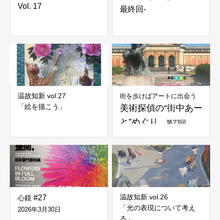
Vol. 17
最終回-
温故知新 vol.27
街を歩けばアートに出会う
「絵を描こう」
美術探偵の“街中あー
と”めぐり
第23回
温故知新 vol.26
#27
心鏡
「光の表現について考え
2026年3月30日
る」