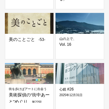
山の上で、
美のことごと
-53-
Vol. 16
街を歩けばアートに出会う
#26
心鏡
美術探偵の“街中あー
2025年12月31日
と”めぐり
第22回