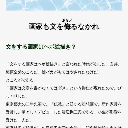
あなど
画家も文を
侮
るなかれ
文をする画家はヘボ絵描き？
「文をする画家はヘボ絵描き」と言われた時代があった。安井、
梅原全盛のころだ。絵バカがもてはやされたわけだ。
ところがである。
「画家は文章を書かなくてはダメ」という御仁が現れたので、び
っくりした。
東京藝大の二年先輩で、『仏滅』と題する幻想画で、新作家賞を
受賞し、華々しくデビューした渡辺恂三氏である。小生が影響を
受けた一人だ。