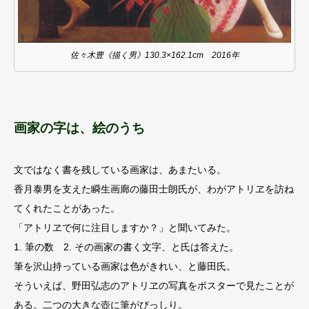
佐々木豊《描く男》130.3×162.1cm 2016年
画家の字は、絵のうち
文ではなく書を残している画家は、あまたいる。
香月泰男を支えた瞬生画廊の藤田士朗氏が、わがアトリヱを訪ね
てくれたことがあった。
「アトリヱで何に注目しますか？」と聞いてみた。
1. 筆の数 2. その画家の書く文字、と氏は答えた。
筆を沢山持っている画家は色がきれい、と藤田氏。
そういえば、野田弘志のアトリヱの写真をポスターで見たことが
ある。二つの大きな壺に筆がびっしり。