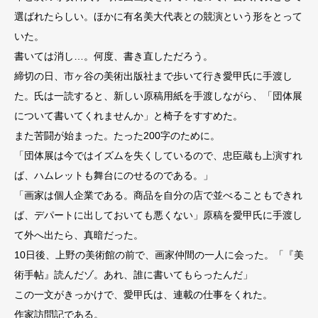
選ばれたらしい。ほかに有名美大代表との競演という形をとって
いた。
書いては消し…。何度、書き直しただろう。
締切の日、市ヶ谷の美術出版社まで歩いて行き愛甲氏に手渡し
た。氏は一読すると、新しい原稿用紙を手渡しながら、「団体展
について書いてくれませんか」と椅子をすすめた。
また苦闘が始まった。たった200字のために。
「団体展は今ではイズムを失くしているので、忠臣蔵も上演すれ
ば、ハムレットも舞台にのせるのである。」
「画家は個人企業である。商品を自分の店で並べることもできれ
ば、デパートに出しておいても悪くない」原稿を愛甲氏に手渡し
て外へ出たら、真暗だった。
10日後、上野の美術館の前で、画家仲間の一人に会った。「『美
術手帖』読んだゾ。あれ、誰に書いてもらったんだ」
この一文がきっかけで、愛甲氏は、連載の仕事をくれた。
作家訪問記である。