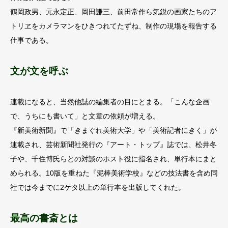
鶴岡政男、元永定正、岡田謙三、前田常作ら気鋭の画家たちのア
トリヱをカメラマンをひきつれてたずね、制作の現場を報告する
仕事である。
文が文を呼ぶ
連載になると、当然他誌の編集者の目にとまる。「こんな企画
で、うちにも書いて」と文章の依頼が増える。
『新美術新聞』で「きまぐれ美術大学」や「美術記者にきく」が
連載され、芸術新聞社発行の『アート・トップ』誌では、松井冬
子や、千住博氏らとの対談のホスト役に指名され、単行本にまと
められる。10版を重ねた『泥棒美術学校』などの技法書を含め同
社では今までに2ケタ以上の単行本を出版してくれた。
最高の書斎とは