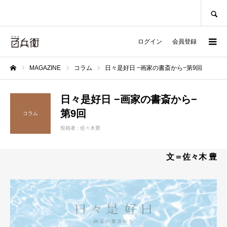
SEARCH
ログイン
会員登録
MAGAZINE
コラム
日々是好日 −画家の書斎から−第9回
ホーム
日々是好日 −画家の書斎から−
第9回
コラム
投稿者 :
佐々木豊
文＝佐々木 豊