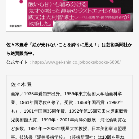
佐々木豊著『絵が売れないことを誇りに思え！』は芸術新聞社か
ら絶賛販売中。
公式サイト：
https://www.gei-shin.co.jp/books/books-6898/
佐々木 豊
画家／1935年愛知県出身。1959年東京藝術大学油画科卒
業、1961年同専攻科修了。受賞：1959年国画賞（1960年
も）、1961年国画35周年賞、1992年第15回安田火災東郷青
児美術館大賞、1993年・2001年両洋の眼展：河北倫明賞な
ど多数。1991年〜2006年明星大学教授。日本美術家連盟理
事。技法書『泥棒美術学校』（芸術新聞社）は10版を重ね