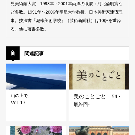
児美術館大賞、1993年・2001年両洋の眼展：河北倫明賞な
ど多数。1991年〜2006年明星大学教授。日本美術家連盟理
事。技法書『泥棒美術学校』（芸術新聞社）は10版を重ね
る。他に著書多数。
関連記事
山の上で、
美のことごと
-54・
Vol. 17
最終回-