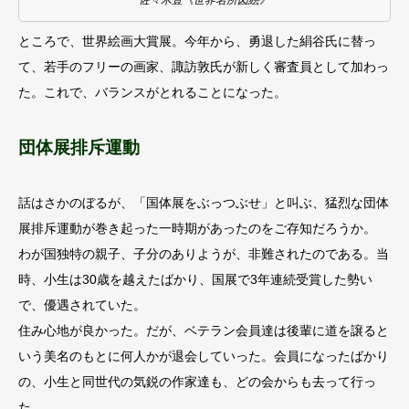
佐々木豊《世界名所図絵》
ところで、世界絵画大賞展。今年から、勇退した絹谷氏に替っ
て、若手のフリーの画家、諏訪敦氏が新しく審査員として加わっ
た。これで、バランスがとれることになった。
団体展排斥運動
話はさかのぼるが、「国体展をぶっつぶせ」と叫ぶ、猛烈な団体
展排斥運動が巻き起った一時期があったのをご存知だろうか。
わが国独特の親子、子分のありようが、非難されたのである。当
時、小生は30歳を越えたばかり、国展で3年連続受賞した勢い
で、優遇されていた。
住み心地が良かった。だが、ベテラン会員達は後輩に道を譲ると
いう美名のもとに何人かが退会していった。会員になったばかり
の、小生と同世代の気鋭の作家達も、どの会からも去って行っ
た。