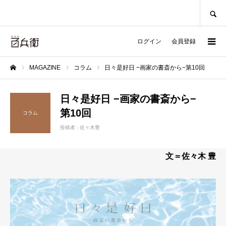
SEARCH
ログイン
会員登録
MAGAZINE
コラム
日々是好日 −画家の書斎から−第10回
ホーム
日々是好日 −画家の書斎から−
第10回
コラム
投稿者 :
佐々木豊
文＝佐々木 豊