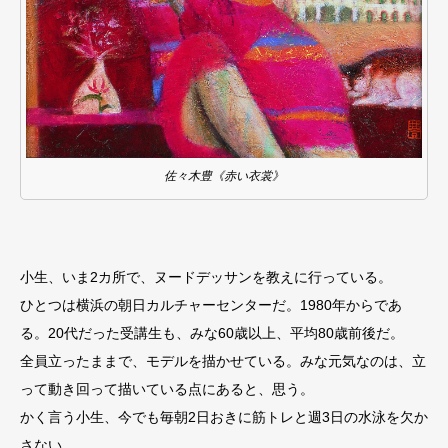
佐々木豊《赤い衣裳》
小生、いま2カ所で、ヌードデッサンを教えに行っている。
ひとつは横浜の朝日カルチャーセンターだ。1980年からであ
る。20代だった受講生も、みな60歳以上、平均80歳前後だ。
全員立ったままで、モデルを描かせている。みな元気なのは、立
って動き回って描いている点にあると、思う。
かく言う小生、今でも毎朝2日おきに筋トレと週3日の水泳を欠か
さない。