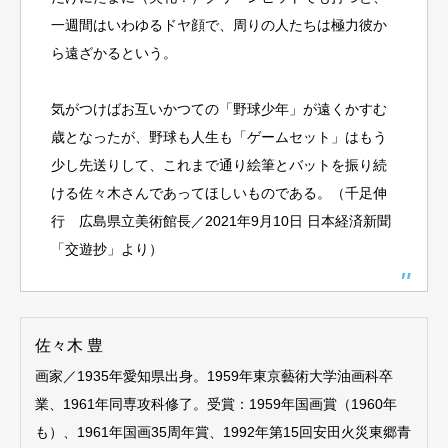
一週間はいわゆるドヤ顔で、周りの人たちは極力彼か
ら遠ざかるという。
気がつけばお互いかつての「野球少年」が遠くかすむ
歳となったが、野球も人生も「ゲームセット」はもう
少し先送りして、これまで通り絵筆とバットを振り続
ける佐々木さんであってほしいものである。（千足伸
行 広島県立美術館長／2021年9月10日 日本経済新聞
「交遊抄」より）
佐々木 豊
画家／1935年愛知県出身。1959年東京藝術大学油画科卒
業、1961年同専攻科修了。受賞：1959年国画賞（1960年
も）、1961年国画35周年賞、1992年第15回安田火災東郷青