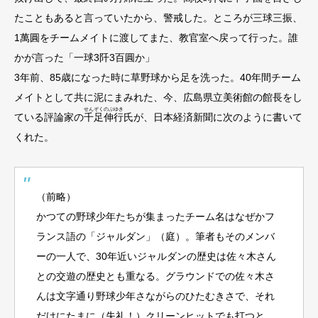
たこともあると言っていたから、警戒した。ところが三球三振、
1萬圓をチームメイトに渡してまた、教官室へ戻って行った。誰
かが言った「一球3阡3百圓か」
3年前、85歳になった時に草野球から足を洗った。40年間チーム
メイトとして共に泥にまみれた、今、広島県立美術館の館長をし
せんぞく
のぶゆき
ている評論家の
千足
伸行
氏が、日本経済新聞に次のように書いて
くれた。
（前略）
かつての野球少年たちが集まったチーム名はなぜかフ
ランス語の「ジャルダン」（庭）。筆者もそのメンバ
ーの一人で、30年近いジャルダンの歴史は佐々木さん
との交遊の歴史とも重なる。グラウンドでの佐々木さ
んは文字通り野球少年さながらのひたむきさで、それ
だけにたまに（失礼！）クリーンヒットでも打つと、