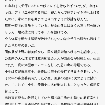
10年前まで片手に8キロの鉄アレイを持ち上げていたが、今は4
キロ。アトリヱを建てる時に、寝ころんで鉄アレイを持ち上げる
ために、家の土台を庭までせり出すように設計を頼んだ。
毎朝一時間の散歩をしている。昼食の前には近くの三ツ沢公園の
サッカー場の壁に向ってボールを投げてる。
今も体躯を動かす習慣が抜け切らないのは小学生の頃から続けて
きた草野球のせいだ。
団体展が上野の都美館から、国立新美術館へ移るのを記念して、
公園内の天心球場で独立美術協会とわが国画会が対戦した。生涯
でただ一度の満塁ホームランを打った思い出の球場である。
小生は監督兼三塁手。最終回に若手の長打でサヨナラ勝ちした。
その年の審査委員長だった小生、国展の図録に次のように描い
た。「これで、小生、美術史に名が刻まれることなった。優勝監
督として」
当時東京藝大の教授をしていた絹谷幸二氏がお隣りの教官室から
抜け出して、最終回の打席に立った。高校時代に甲子園を目ざし