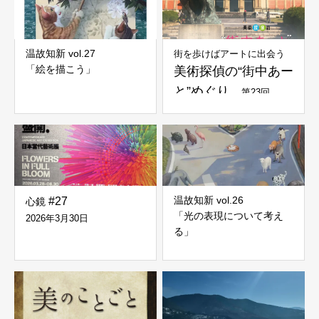
温故知新 vol.27
街を歩けばアートに出会う
「絵を描こう」
美術探偵の“街中あー
と”めぐり
第23回
温故知新 vol.26
#27
心鏡
「光の表現について考え
2026年3月30日
る」