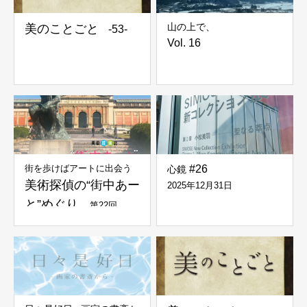
山の上で、
美のことごと
-53-
Vol. 16
街を歩けばアートに出会う
#26
心鏡
美術探偵の“街中あー
2025年12月31日
と”めぐり
第22回