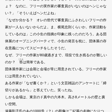
ょ？ なのに、フリーの実作家の審査員がいないのはヘンじゃな
い？」「そういえばヘンだよね」
「なぜか分かる？ オレの世代で審査員にふさわしいフリーの作
家が一人もいないからだよ。ま、横尾忠則くらいか。作家活動を
しているのは」この小生の指摘が印象に残ったのだろう。ある団
体展のオープニングパーティで、小生の発言を枕に、団体展の存
在意義についてスピーチをしたそうだ。
なぜ、フリーの作家が80歳過ぎまで、現役で生き残るのが難しい
こたえ
のか？
答
は簡単である。
団体展作家には会期と会場が常に用意されている。フリーの作家
には用意されていない。
ある作家が「なぜ書くか？」という文芸雑誌のアンケートに「締
切りがあるから」と答えていた。笑ったね。
しかも会場は、東京のド真中の六本木。高さ8メートルの壁と廣
い空間。
遠藤彰子氏のあの1000号（？）の群像は二紀展の名物になりつ