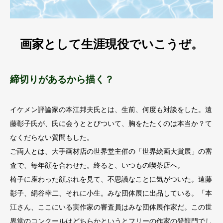
画家として生涯現役でいこうぜ。
締切りがあるから描く？
イケメン評論家の本江邦夫氏とは、生前、何度も対談をした。遠
藤彰子氏が、氏に会うととびついて、胸をたたくのは本当か？て
なくだらない質問もした。
ご両人とは、大手画材店の世界堂主催の「世界絵画大賞展」の審
査で、毎年顔を合わせた。終ると、いつもの喫茶店へ。
椅子に座わった顔ぶれを見て、不思議なことに気がついた。遠藤
彰子、絹谷幸二、それに小生。みな団体展に出品している。「本
江さん、ここにいる実作家の審査員はみな団体展作家だ。この世
界堂のコンクールはどちらかというとフリーの作家の登龍門でし