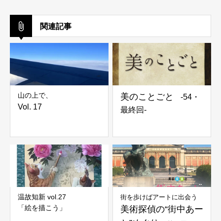
関連記事
山の上で、
美のことごと
-54・
Vol. 17
最終回-
温故知新 vol.27
街を歩けばアートに出会う
「絵を描こう」
美術探偵の“街中あー