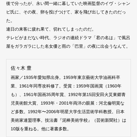
後で分ったが、永い間一緒に暮していた映画監督のイヴ・シャン
ピ氏に、その夜、卵を投げつけて、家を飛び出してきたのだっ
た。
連日の来客に疲れ果て、切れてしまったのだ。
テレビがまだない時代、ラジオの連続ドラマ「君の名は」で風呂
屋をガラガラにした名女優と雨の「巴里」の夜に出会うなんて。
佐々木 豊
画家／1935年愛知県出身。1959年東京藝術大学油画科卒
業、1961年同専攻科修了。受賞：1959年国画賞（1960年
も）、1961年国画35周年賞、1992年第15回安田火災東郷青
児美術館大賞、1993年・2001年両洋の眼展：河北倫明賞な
ど多数。1992年〜2006年明星大学生活芸術学科教授。日本
美術家連盟理事。技法書『泥棒美術学校』（芸術新聞社）は
10版を重ねる。他に著書多数。