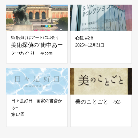
街を歩けばアートに出会う
#26
心鏡
美術探偵の“街中あー
2025年12月31日
と”めぐり
第22回
日々是好日 −画家の書斎か
美のことごと
-52-
ら−
第17回