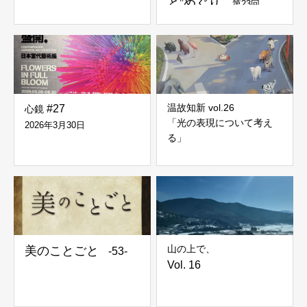
と”めぐり
第23回
温故知新 vol.26
#27
心鏡
「光の表現について考え
2026年3月30日
る」
山の上で、
美のことごと
-53-
Vol. 16