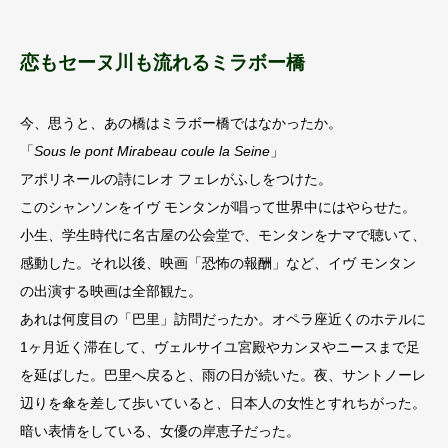
恋もセーヌ川も流れるミラボー橋
今、思うと、あの橋はミラボー橋ではなかったか。
「
Sous le pont Mirabeau coule la Seine
」
アポリネールの詩にレオ フェレがふしをつけた。
このシャンソンをイヴ モンタンが唱って世界中にはやらせた。
小生、学生時代に名古屋の公会堂で、モンタンをナマで聴いて、
感動した。それ以後、映画「恐怖の報酬」など、イヴ モンタン
の出演する映画は全部観た。
あれは何度目の「巴里」訪問だったか。オペラ座近くのホテルに
1ヶ月近く滞在して、ヴェルサイユ宮殿やカンヌやニースまで足
を延ばした。巴里へ戻ると、雨の日が続いた。夜、サントノーレ
辺りを傘を差して歩いていると、日本人の女性とすれちがった。
暗い表情をしている、女優の岸恵子だった。