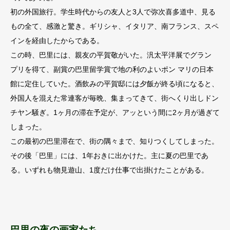
初の外国旅行。学生時代からの友人と3人で弥次喜多道中、見る
もの全て、感激と驚き。ギリシャ、イタリア、南フランス、スペ
インを経由したからである。
この時、巴里には、親友の平賀敬がいた。汎太平洋展でグラン
プリを得て、副賞の巴里留学賞で地の利のよいポン マリの日本
館に定住していた。酒飲みの平賀邸には夕飯が終る頃になると、
外国人を混えた常連客が毎晩、集まってきて、街へくり出しドン
チヤン騒ぎ。1ヶ月の滞在予定が、アッという間に2ヶ月が過ぎて
しまった。
この最初の巴里滞在で、街の隅々まで、知りつくしてしまった。
その後「巴里」には、1年おきに出かけた。主に夏の巴里であ
る。いずれも物見遊山、1度だけ仕事で出掛けたことがある。
巴里の夜の画家たち