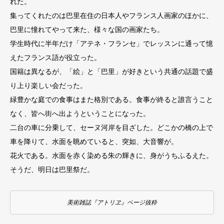
れた。
集ってくれたのは巴里在住の日本人やフランス人画家のほかに、
巴里に憧れてやって来た、様々な国の画家たち。
学生時代に半年だけ「アテネ・フランセ」でレッスンに通って憶
えたフランス語が役立った。
国籍は異なるが、「絵」と「巴里」が好きという共通の話題で盛
り上り楽しい会だった。
緑豊かな庭での食事はまた格別である。食事が終ると誰言うこと
なく、皆へ街へ出ようということになった。
二台の車に分乗して、セーヌ河岸を目ざした。どこかの橋の上で
車を降りて、水面を眺めていると、突如、大音響が。
花火である。水面を赤く染める朱の輝きに、身がうちふるえた。
そうだ、明日は巴里祭だ。
美術雑誌『アトリヱ』ページ抜粋