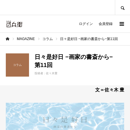
SEARCH
ログイン
会員登録
MAGAZINE
コラム
日々是好日 −画家の書斎から−第11回
ホーム
日々是好日 −画家の書斎から−
第11回
コラム
投稿者 :
佐々木豊
文＝佐々木 豊