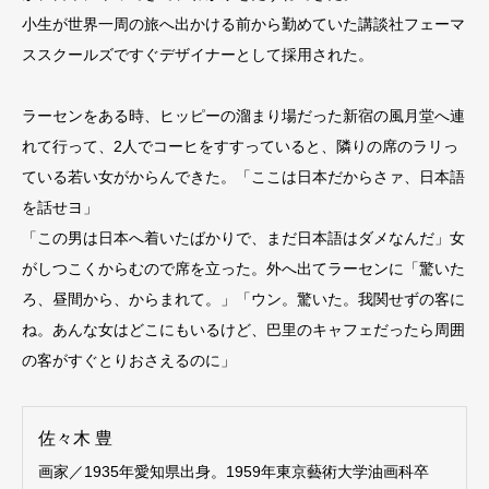
小生が世界一周の旅へ出かける前から勤めていた講談社フェーマ
ススクールズですぐデザイナーとして採用された。
ラーセンをある時、ヒッピーの溜まり場だった新宿の風月堂へ連
れて行って、2人でコーヒをすすっていると、隣りの席のラリっ
ている若い女がからんできた。「ここは日本だからさァ、日本語
を話せヨ」
「この男は日本へ着いたばかりで、まだ日本語はダメなんだ」女
がしつこくからむので席を立った。外へ出てラーセンに「驚いた
ろ、昼間から、からまれて。」「ウン。驚いた。我関せずの客に
ね。あんな女はどこにもいるけど、巴里のキャフェだったら周囲
の客がすぐとりおさえるのに」
佐々木 豊
画家／1935年愛知県出身。1959年東京藝術大学油画科卒