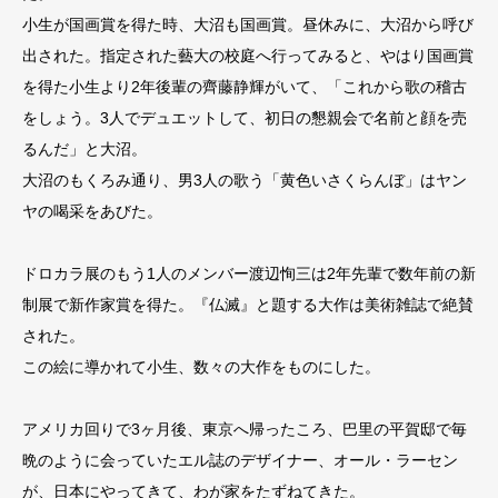
小生が国画賞を得た時、大沼も国画賞。昼休みに、大沼から呼び
出された。指定された藝大の校庭へ行ってみると、やはり国画賞
を得た小生より2年後輩の齊藤静輝がいて、「これから歌の稽古
をしょう。3人でデュエットして、初日の懇親会で名前と顔を売
るんだ」と大沼。
大沼のもくろみ通り、男3人の歌う「黄色いさくらんぼ」はヤン
ヤの喝采をあびた。
ドロカラ展のもう1人のメンバー渡辺恂三は2年先輩で数年前の新
制展で新作家賞を得た。『仏滅』と題する大作は美術雑誌で絶賛
された。
この絵に導かれて小生、数々の大作をものにした。
アメリカ回りで3ヶ月後、東京へ帰ったころ、巴里の平賀邸で毎
晩のように会っていたエル誌のデザイナー、オール・ラーセン
が、日本にやってきて、わが家をたずねてきた。