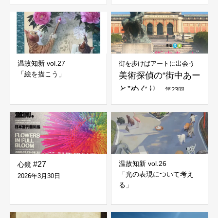
温故知新 vol.27
街を歩けばアートに出会う
「絵を描こう」
美術探偵の“街中あー
と”めぐり
第23回
温故知新 vol.26
#27
心鏡
「光の表現について考え
2026年3月30日
る」