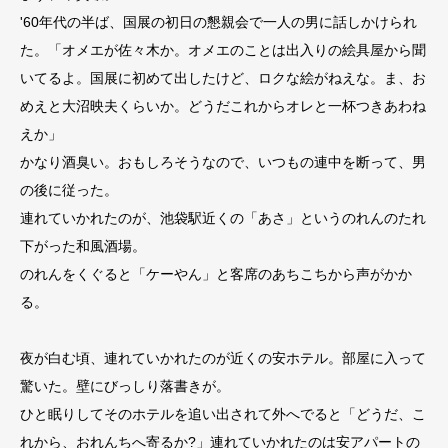
'60年代の半ば、国展の初日の懇親会で一人の男に話しかけられ
た。「オメエが佐々木か。オメエのことは出入りの絵具屋から聞
いてるよ。国展に初めて出したけど、ロクな絵がねえな。ま、お
めえと大沼映夫くらいか。どうだこれからオレと一杯つきあわね
えか」
かなり酒臭い。おもしろそうなので、いつもの連中を断って、男
の後に従った。
連れていかれたのが、池袋駅近くの「あさ」というのれんのたれ
下がった和風酒場。
のれんをくぐると「ケーやん」と客席のあちこちから声がかか
る。
夜が白む頃、連れていかれたのが近くの安ホテル。部屋に入って
驚いた。壁にびっしり落書きが。
ひと眠りしてそのホテルを追い出されて外へでると「どうだ、こ
れから、おれんちへ寄るか?」連れていかれたのは安アパートの