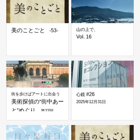
山の上で、
美のことごと
-53-
Vol. 16
街を歩けばアートに出会う
#26
心鏡
美術探偵の“街中あー
2025年12月31日
と”めぐり
第22回