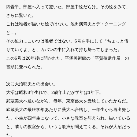
四畳半。部屋へ入って驚いた。部屋中絵だらけ。その絵をみて、
さらに驚いた。
これは唯者が描いた絵ではない。池田満寿夫とデ・クーニング
と…。
その迫力…こいつは唯者ではない。6号を手にして「ちょっと借
りていくよ」と、カバンの中に入れて持ち帰ってしまった。
この6号は20年後に開かれた、平塚美術館の「平賀敬遺作展」の
冒頭に並べられた。
次に大沼映夫との出会い。
大沼は昭和8年生れで、2歳年上だが学年は1年下。
武蔵美大へ通いながら、毎年、東京藝大を受験していたからだ。
武蔵美大の最終学年あたりに藝大へ合格し、一年生から再出発し
た。小生が四年生になって、小さな教室を与えられ、描いている
と、隣りの教室から、いつも歌声が聞えてくる。それが大沼だっ
た。