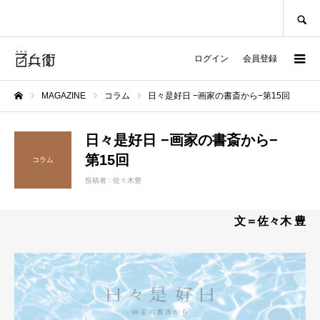
SEARCH
ログイン
会員登録
MAGAZINE
コラム
日々是好日 −画家の書斎から−第15回
ホーム
日々是好日 −画家の書斎から−
第15回
コラム
投稿者 :
佐々木豊
文＝佐々木 豊